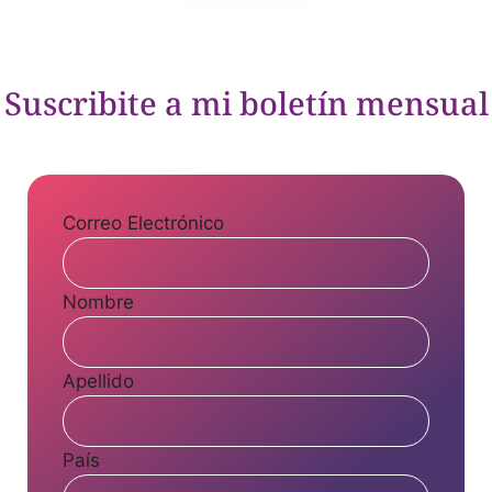
s
F
l
u
Suscribite a mi boletín mensual
i
r
Correo Electrónico
Nombre
Apellido
País