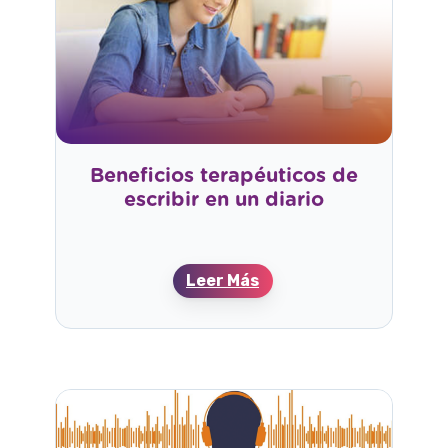
Beneficios terapéuticos de
escribir en un diario
:
Leer Más
B
e
n
e
f
i
c